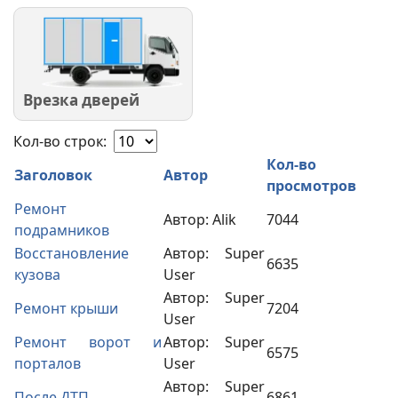
Врезка дверей
Кол-во строк:
Кол-во
Заголовок
Автор
просмотров
Ремонт
Автор: Alik
7044
подрамников
Восстановление
Автор: Super
6635
кузова
User
Автор: Super
Ремонт крыши
7204
User
Ремонт ворот и
Автор: Super
6575
порталов
User
Автор: Super
После ДТП
6861