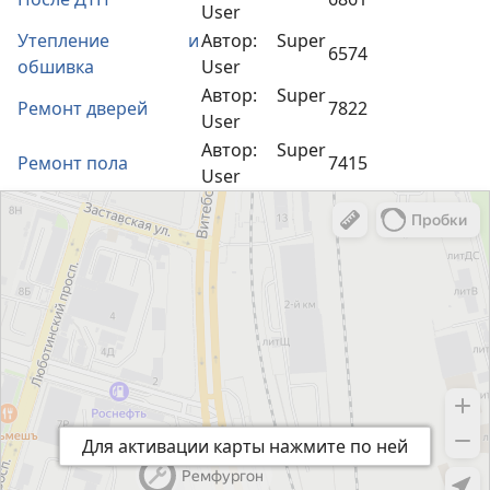
User
Утепление и
Автор: Super
6574
обшивка
User
Автор: Super
Ремонт дверей
7822
User
Автор: Super
Ремонт пола
7415
User
Для активации карты нажмите по ней
Для активации карты нажмите по ней