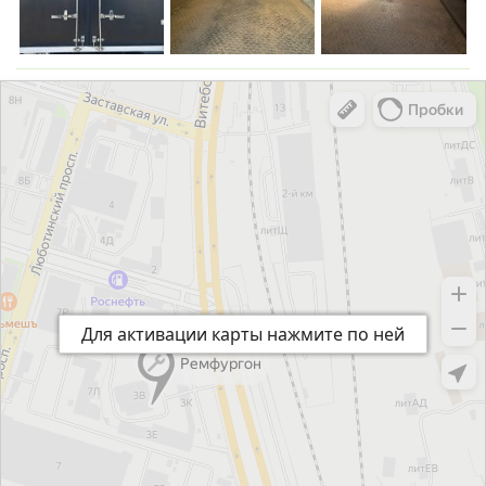
Для активации карты нажмите по ней
Для активации карты нажмите по ней