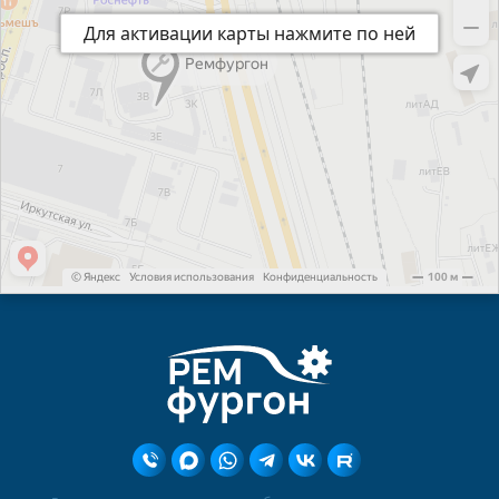
Для активации карты нажмите по ней
Для активации карты нажмите по ней