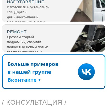
ИЗГОТОВЛЕНИЕ
Изготовили и установили
спецфургон
для Кинокомпании.
Промтоварный фургон
с крашенными уголками,
РЕМОНТ
нижними съемными
Срезали старый
юбками.
подрамник, сварили
полностью новый пол из
толстого швеллера и
установили в фургон.
Больше примеров
в нашей группе
Вконтакте +
/ КОНСУЛЬТАЦИЯ /